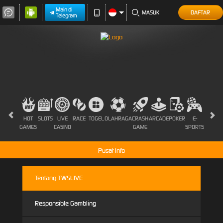
Main di
MASUK
DAFTAR
Telegram
HOT
SLOTS
LIVE
RACE
TOGEL
OLAHRAGA
CRASH
ARCADE
POKER
E-
SABUN
GAMES
CASINO
GAME
SPORTS
AYAM
Pusat Info
Tentang TWSLIVE
Responsible Gambling