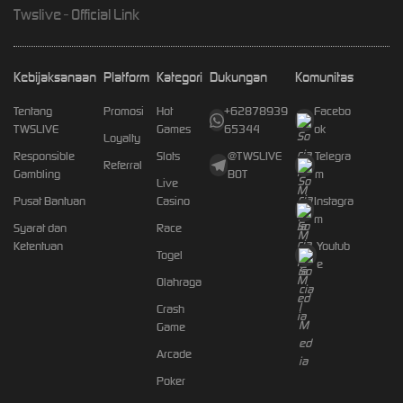
Twslive - Official Link
Kebijaksanaan
Platform
Kategori
Dukungan
Komunitas
Tentang
Promosi
Hot
+62878939
Facebo
TWSLIVE
Games
65344
ok
Loyalty
Responsible
Slots
@TWSLIVE
Telegra
Referral
Gambling
BOT
m
Live
Pusat Bantuan
Casino
Instagra
m
Syarat dan
Race
Ketentuan
Youtub
Togel
e
Olahraga
Crash
Game
Arcade
Poker