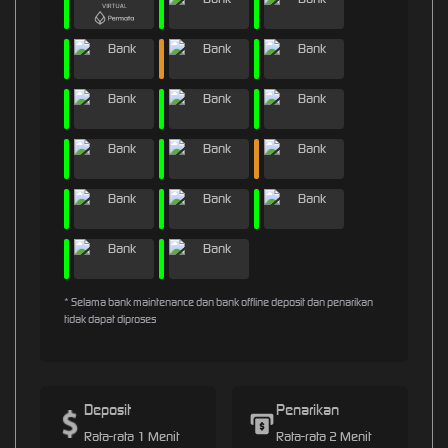
* Selama bank maintenance dan bank offline deposit dan penarikan
tidak dapat diproses
Deposit
Penarikan
Rata-rata 1 Menit
Rata-rata 2 Menit