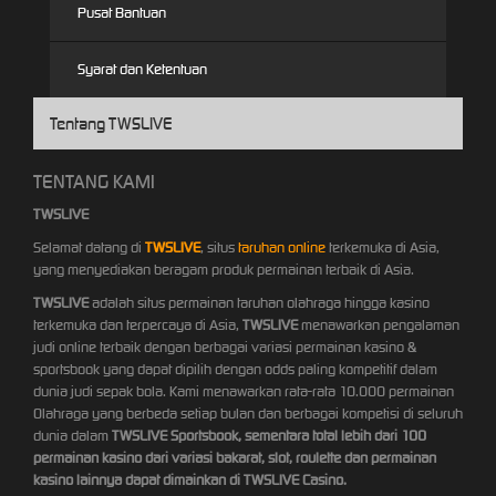
Pusat Bantuan
Syarat dan Ketentuan
Tentang TWSLIVE
TENTANG KAMI
TWSLIVE
Selamat datang di
TWSLIVE
, situs
taruhan online
terkemuka di Asia,
yang menyediakan beragam produk permainan terbaik di Asia.
TWSLIVE
adalah situs permainan taruhan olahraga hingga kasino
terkemuka dan terpercaya di Asia,
TWSLIVE
menawarkan pengalaman
judi online terbaik dengan berbagai variasi permainan kasino &
sportsbook yang dapat dipilih dengan odds paling kompetitif dalam
dunia judi sepak bola. Kami menawarkan rata-rata 10.000 permainan
Olahraga yang berbeda setiap bulan dan berbagai kompetisi di seluruh
dunia dalam
TWSLIVE Sportsbook, sementara total lebih dari 100
permainan kasino dari variasi bakarat, slot, roulette dan permainan
kasino lainnya dapat dimainkan di
TWSLIVE
Casino.