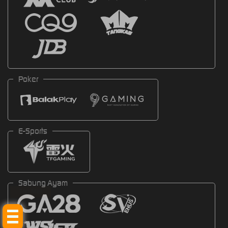
Poker
E-Sports
Sabung Ayam
Tap Me!