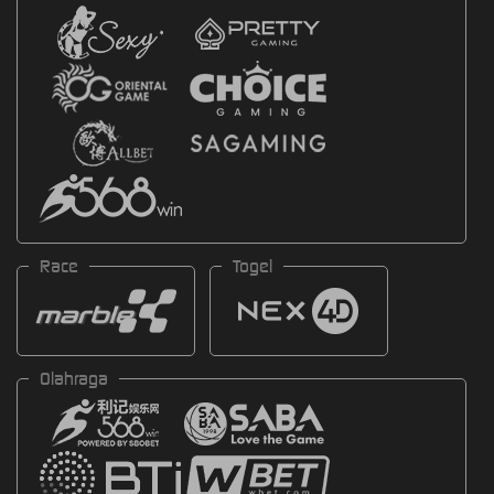
Race
Togel
Olahraga