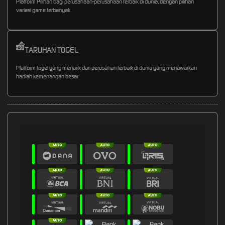
Platform Pilihan bagi perusahaan-perusahaan terbaik di dunia, dengan pilihan
variasi game terbanyak
TARUHAN TOGEL
Platform togel yang menarik dari perusahan terbaik di dunia yang menawarkan
hadiah kemenangan besar