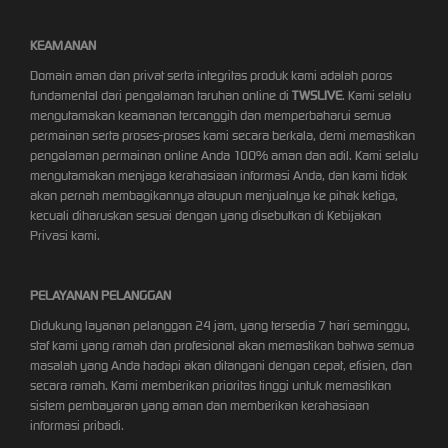
KEAMANAN
Domain aman dan privat serta integritas produk kami adalah poros
fundamental dari pengalaman taruhan online di
TWSLIVE
. Kami selalu
mengutamakan keamanan tercanggih dan memperbaharui semua
permainan serta proses-proses kami secara berkala, demi memastikan
pengalaman permainan online Anda 100% aman dan adil. Kami selalu
mengutamakan menjaga kerahasiaan informasi Anda, dan kami tidak
akan pernah membagikannya ataupun menjualnya ke pihak ketiga,
kecuali diharuskan sesuai dengan yang disebutkan di Kebijakan
Privasi kami.
PELAYANAN PELANGGAN
Didukung layanan pelanggan 24 jam, yang tersedia 7 hari seminggu,
staf kami yang ramah dan profesional akan memastikan bahwa semua
masalah yang Anda hadapi akan ditangani dengan cepat, efisien, dan
secara ramah. Kami memberikan prioritas tinggi untuk memastikan
sistem pembayaran yang aman dan memberikan kerahasiaan
informasi pribadi.