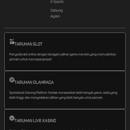
E-Sports
Sabung
Ayam
TARUHAN SLOT
Penyedia slot online dengan beragam pilihan game menarik yang memudahkan
pemain untuk mencapai jackpot
TARUHAN OLAHRAGA
Sportsbook Gaming Platform Terbaik menawarkan lebih banyak game, odds yang
lebih tinggi, dan menyediakan pilihan yang lebih banyak untuk pemain.
TARUHAN LIVE KASINO