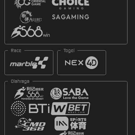
Race
Togel
Olahraga