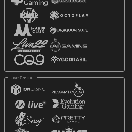
Live Casino