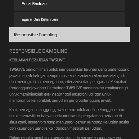
Pusat Bantuan
Syarat dan Ketentuan
Responsible Gambling
RESPONSIBLE GAMBLING
KEBIJAKAN PERJUDIAN TWSLIVE
TWSLIVE
berkomitmen untuk mengesahkan taruhan yang bertanggung
jawab seperti halnya mempromosikan kesadaran akan masalah judi
dan meningkatkan pencegahan, intervensi dan pelayanan. Kebijakan
Pertanggungjawaban Permainan
TWSLIVE
menetapkan komitmennya
untuk meminimalisir efek negatif dari masalah judi dan untuk
mempromosikan praktek perjudian yang bertanggung jawab.
Kami percaya ini tanggung jawab kami untuk anda, pelanggan kami,
untuk memastikan bahwa anda menikmati pengalaman bertaruh di
situs kami, sementara tetap menyadari penuh terhadap kerugian sosial
dan keuangan yang terkait dengan masalah perjudian.
Dalam rangka membantu pemain kami dalam pertanggunjawaban