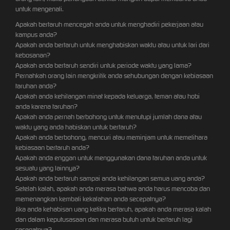
untuk mengenali.
Apakah bertaruh mencegah anda untuk menghadiri pekerjaan atau
kampus anda?
Apakah anda bertaruh untuk menghabiskan waktu atau untuk lari dari
kebosanan?
Apakah anda bertaruh sendiri untuk periode waktu yang lama?
Pernahkah orang lain mengkritik anda sehubungan dengan kebiasaan
taruhan anda?
Apakah anda kehilangan minat kepada keluarga, teman atau hobi
anda karena taruhan?
Apakah anda pernah berbohong untuk menutupi jumlah dana atau
waktu yang anda habiskan untuk bertaruh?
Apakah anda berbohong, mencuri atau meminjam untuk memelihara
kebiasaan bertaruh anda?
Apakah anda enggan untuk menggunakan dana taruhan anda untuk
sesuatu yang lainnya?
Apakah anda bertaruh sampai anda kehilangan semua uang anda?
Setelah kalah, apakah anda merasa bahwa anda harus mencoba dan
memenangkan kembali kekalahan anda secepatnya?
Jika anda kehabisan uang ketika bertaruh, apakah anda merasa kalah
dan dalam keputusasaan dan merasa butuh untuk bertaruh lagi
secepatnya?