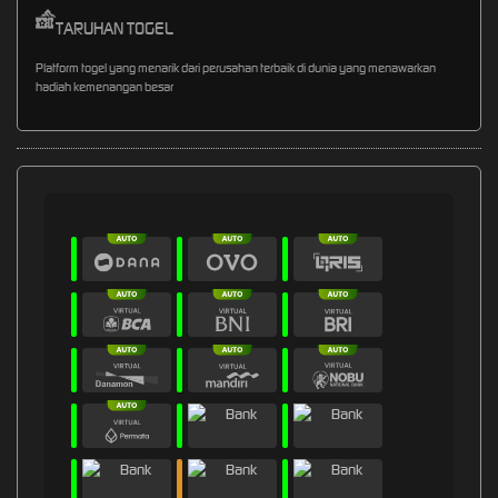
TARUHAN TOGEL
Platform togel yang menarik dari perusahan terbaik di dunia yang menawarkan
hadiah kemenangan besar