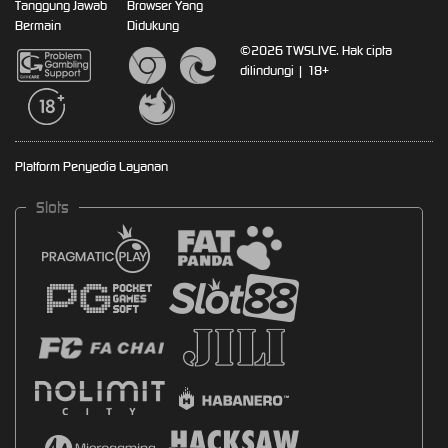
Tanggung Jawab
Browser Yang
Bermain
Didukung
©2026 TWSLIVE. Hak cipta
dilindungi | 18+
Platform Penyedia Layanan
Slots