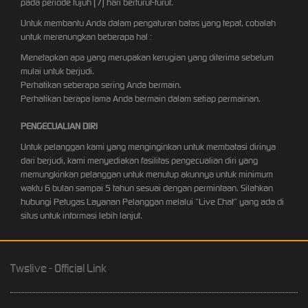
pada periode tujuh (7) hari berturut-turut.
Untuk membantu Anda dalam pengaturan batas yang tepat, cobalah
untuk merenungkan beberapa hal :
Menetapkan apa yang merupakan kerugian yang diterima sebelum
mulai untuk berjudi.
Perhatikan seberapa sering Anda bermain.
Perhatikan berapa lama Anda bermain dalam setiap permainan.
PENGECUALIAN DIRI
Untuk pelanggan kami yang menginginkan untuk membatasi dirinya
dari berjudi, kami menyediakan fasilitas pengecualian diri yang
memungkinkan pelanggan untuk menutup akunnya untuk minimum
waktu 6 bulan sampai 5 tahun sesuai dengan permintaan. Silahkan
hubungi Petugas Layanan Pelanggan melalui “Live Chat” yang ada di
situs untuk informasi lebih lanjut.
Twslive - Official Link