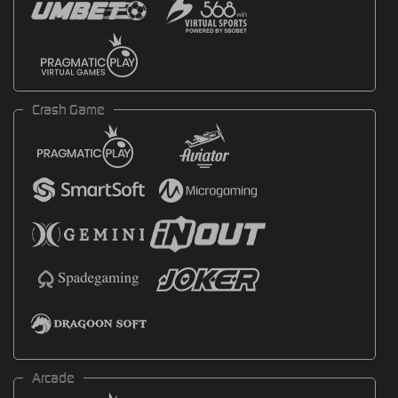
Crash Game
Arcade