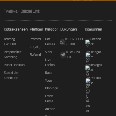
Twslive - Official Link
Kebijaksanaan
Platform
Kategori
Dukungan
Komunitas
Tentang
Promosi
Hot
+62878939
Facebo
TWSLIVE
Games
65344
ok
Loyalty
Responsible
Slots
@TWSLIVE
Telegra
Referral
Gambling
BOT
m
Live
Pusat Bantuan
Casino
Instagra
m
Syarat dan
Race
Ketentuan
Youtub
Togel
e
Olahraga
Crash
Game
Arcade