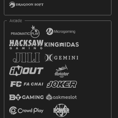
Arcade