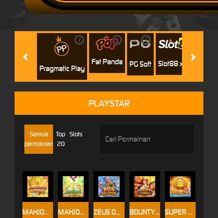
i
i
i
i
i
Facha
Fat Panda
Slot88 x PP
PG Soft
Pragmatic Play
PLAYSTAR
Semua
Top
Slots
permainan
20
MAHJONG WAYS 3+
MAHJONG：ORIGIN
ZEUS OF OLYMPUS
BOUNTY EXPRESS
SUPER GEMS