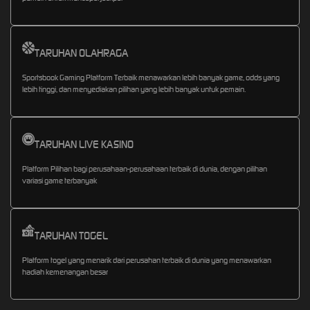
TARUHAN OLAHRAGA
Sportsbook Gaming Platform Terbaik menawarkan lebih banyak game, odds yang
lebih tinggi, dan menyediakan pilihan yang lebih banyak untuk pemain.
TARUHAN LIVE KASINO
Platform Pilihan bagi perusahaan-perusahaan terbaik di dunia, dengan pilihan
variasi game terbanyak
TARUHAN TOGEL
Platform togel yang menarik dari perusahan terbaik di dunia yang menawarkan
hadiah kemenangan besar