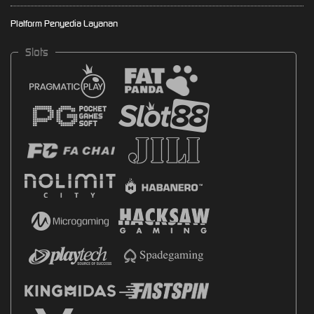
Platform Penyedia Layanan
Slots