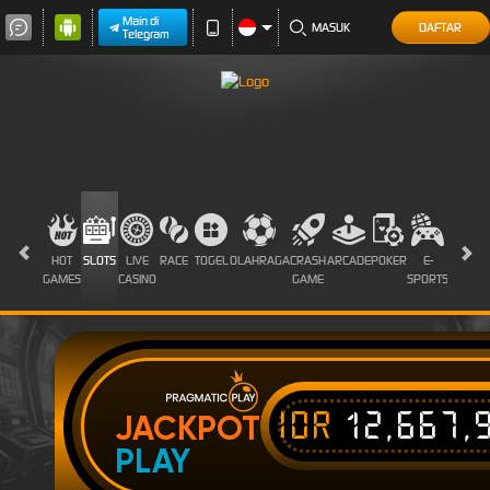
Main di
MASUK
DAFTAR
Telegram
HOT
SLOTS
LIVE
RACE
TOGEL
OLAHRAGA
CRASH
ARCADE
POKER
E-
SABUN
GAMES
CASINO
GAME
SPORTS
AYAM
IDR
12,667,
JACKPOT
PLAY