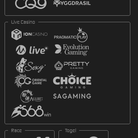
Live Casino
Race
Togel