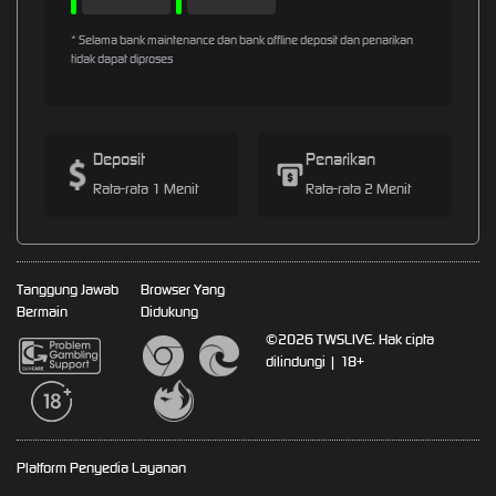
* Selama bank maintenance dan bank offline deposit dan penarikan
tidak dapat diproses
Deposit
Penarikan
Rata-rata 1 Menit
Rata-rata 2 Menit
Tanggung Jawab
Browser Yang
Bermain
Didukung
©2026 TWSLIVE. Hak cipta
dilindungi | 18+
Platform Penyedia Layanan