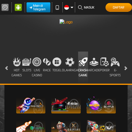
Main di
MASUK
DAFTAR
Telegram
HOT
SLOTS
LIVE
RACE
TOGEL
OLAHRAGA
CRASH
ARCADE
POKER
E-
SABUN
GAMES
CASINO
GAME
SPORTS
AYAM
i
i
i
i
i
i